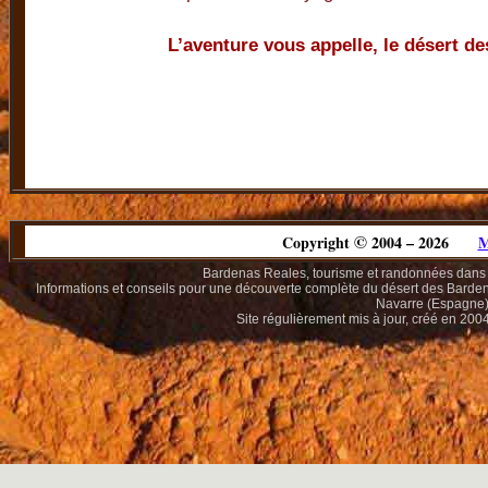
L’aventure vous appelle, le désert d
©
Copyright
2004 – 2026
M
Bardenas Reales, tourisme et randonnées dans 
Informations et conseils pour une découverte complète du désert des Barde
Navarre (Espagne)
Site régulièrement mis à jour, créé en 200