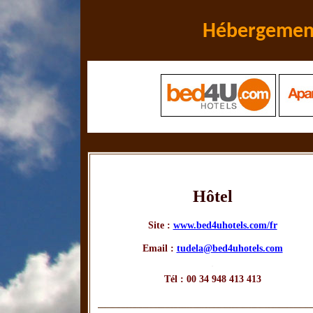
Hébergement
Hôtel
Site :
www.bed4uhotels.com/fr
Email :
tudela@bed4uhotels.com
.
Tél : 00 34 948 413 413