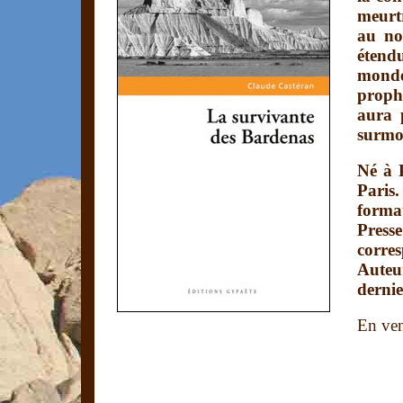
meurtr
au no
étend
monde
proph
aura 
surmo
Né à 
Paris.
format
Press
corre
Auteu
dernie
En ven