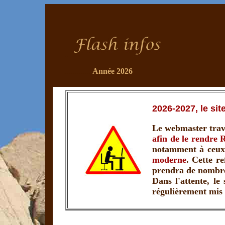
..
Année 2026
..............
2026-2027, le sit
Le webmaster trav
afin de le rendre 
notamment à ceux 
moderne
. Cette re
prendra de nombr
Dans l'attente, le
régulièrement mis 